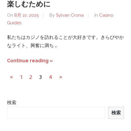
楽しむために
On
8月 10, 2025
By
Sylvan Crona
In
Casino
Guides
私たちはカジノを訪れることが大好きです。きらびやか
なライト、興奮に満ち …
Continue reading »
投
Previous
Next
«
1
2
3
4
»
稿
Posts
Posts
ナ
検索
ビ
検索
ゲ
ー