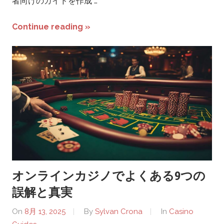
者向けのガイドを作成 …
Continue reading »
オンラインカジノでよくある9つの
誤解と真実
On
8月 13, 2025
By
Sylvan Crona
In
Casino