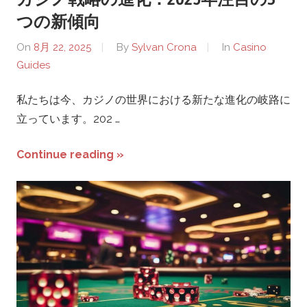
つの新傾向
On
8月 22, 2025
By
Sylvan Crona
In
Casino
Guides
私たちは今、カジノの世界における新たな進化の岐路に
立っています。202 …
Continue reading »