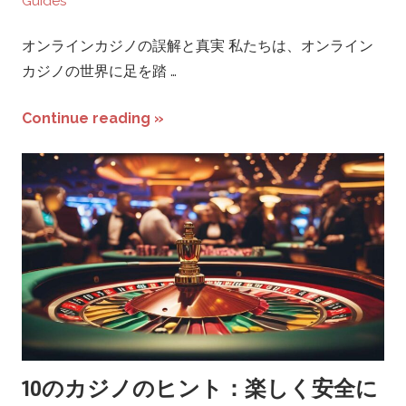
Guides
オンラインカジノの誤解と真実 私たちは、オンライン
カジノの世界に足を踏 …
Continue reading »
10のカジノのヒント：楽しく安全に