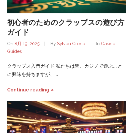
初心者のためのクラップスの遊び方
ガイド
On
8月 19, 2025
By
Sylvan Crona
In
Casino
Guides
クラップス入門ガイド 私たちは皆、カジノで遊ぶこと
に興味を持ちますが、 …
Continue reading »