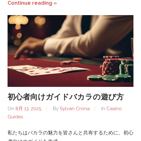
Continue reading »
初心者向けガイドバカラの遊び方
On
8月 13, 2025
By
Sylvan Crona
In
Casino
Guides
私たちはバカラの魅力を皆さんと共有するために、初心