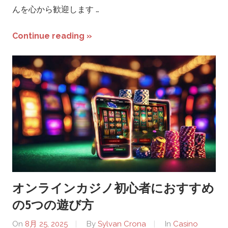
んを心から歓迎します …
Continue reading »
オンラインカジノ初心者におすすめ
の5つの遊び方
On
8月 25, 2025
By
Sylvan Crona
In
Casino