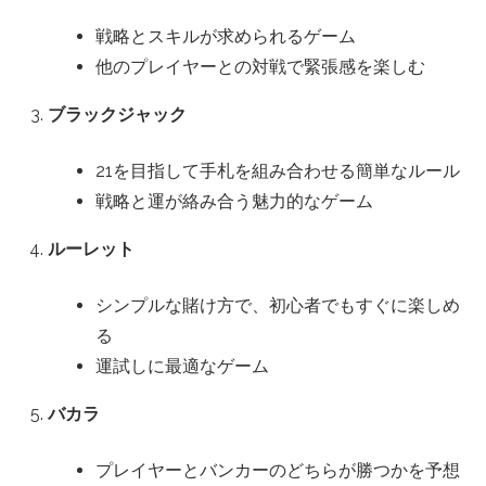
戦略とスキルが求められるゲーム
他のプレイヤーとの対戦で緊張感を楽しむ
ブラックジャック
21を目指して手札を組み合わせる簡単なルール
戦略と運が絡み合う魅力的なゲーム
ルーレット
シンプルな賭け方で、初心者でもすぐに楽しめ
る
運試しに最適なゲーム
バカラ
プレイヤーとバンカーのどちらが勝つかを予想