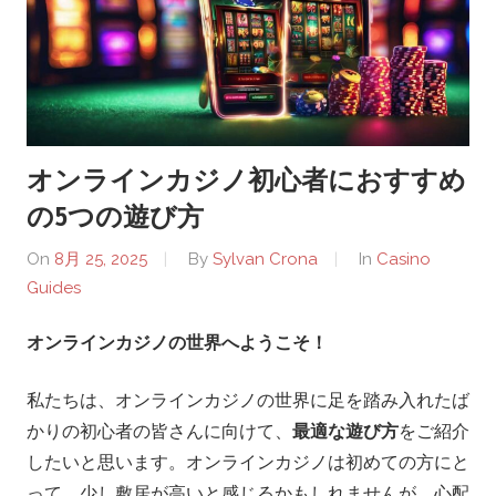
m
i
a
オンラインカジノ初心者におすすめ
.
の5つの遊び方
j
On
8月 25, 2025
By
Sylvan Crona
In
Casino
Guides
p
オンラインカジノの世界へようこそ！
–
私たちは、オンラインカジノの世界に足を踏み入れたば
カ
かりの初心者の皆さんに向けて、
最適な遊び方
をご紹介
ジ
したいと思います。オンラインカジノは初めての方にと
って、少し敷居が高いと感じるかもしれませんが、心配