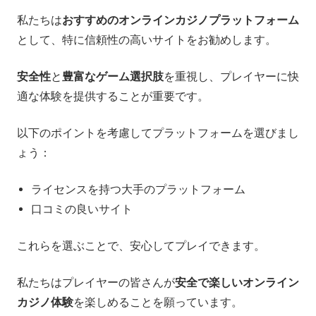
私たちは
おすすめのオンラインカジノプラットフォーム
として、特に信頼性の高いサイトをお勧めします。
安全性
と
豊富なゲーム選択肢
を重視し、プレイヤーに快
適な体験を提供することが重要です。
以下のポイントを考慮してプラットフォームを選びまし
ょう：
ライセンスを持つ大手のプラットフォーム
口コミの良いサイト
これらを選ぶことで、安心してプレイできます。
私たちはプレイヤーの皆さんが
安全で楽しいオンライン
カジノ体験
を楽しめることを願っています。