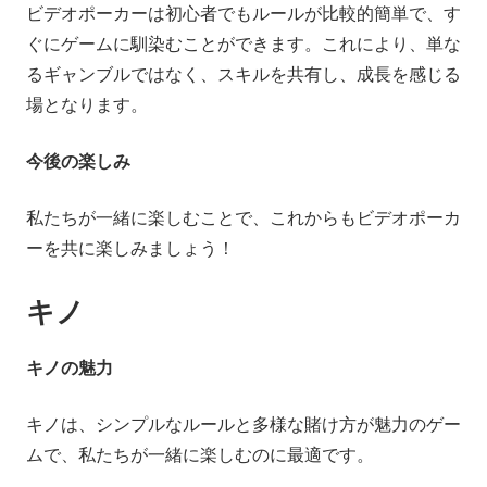
ビデオポーカーは初心者でもルールが比較的簡単で、す
ぐにゲームに馴染むことができます。これにより、単な
るギャンブルではなく、スキルを共有し、成長を感じる
場となります。
今後の楽しみ
私たちが一緒に楽しむことで、これからもビデオポーカ
ーを共に楽しみましょう！
キノ
キノの魅力
キノは、シンプルなルールと多様な賭け方が魅力のゲー
ムで、私たちが一緒に楽しむのに最適です。