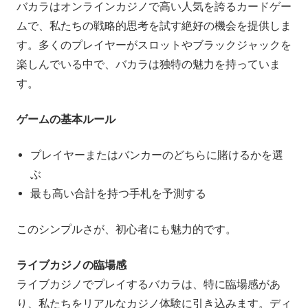
バカラはオンラインカジノで高い人気を誇るカードゲー
ムで、私たちの戦略的思考を試す絶好の機会を提供しま
す。多くのプレイヤーがスロットやブラックジャックを
楽しんでいる中で、バカラは独特の魅力を持っていま
す。
ゲームの基本ルール
プレイヤーまたはバンカーのどちらに賭けるかを選
ぶ
最も高い合計を持つ手札を予測する
このシンプルさが、初心者にも魅力的です。
ライブカジノの臨場感
ライブカジノでプレイするバカラは、特に臨場感があ
り、私たちをリアルなカジノ体験に引き込みます。ディ