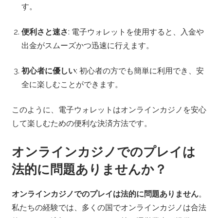
す。
便利さと速さ
: 電子ウォレットを使用すると、入金や
出金がスムーズかつ迅速に行えます。
初心者に優しい
: 初心者の方でも簡単に利用でき、安
全に楽しむことができます。
このように、電子ウォレットはオンラインカジノを安心
して楽しむための便利な決済方法です。
オンラインカジノでのプレイは
法的に問題ありませんか？
オンラインカジノでのプレイは法的に問題ありません
。
私たちの経験では、多くの国でオンラインカジノは合法