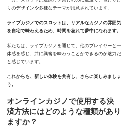
りのデザインや多様なテーマが用意されています。
ライブカジノでのスロットは、リアルなカジノの雰囲気
を自宅で味わえるため、時間を忘れて夢中になれます。
私たちは、ライブカジノを通じて、他のプレイヤーと一
体感を感じ、共に興奮を味わうことができるのが魅力だ
と感じています。
これからも、新しい体験を共有し、さらに楽しみましょ
う。
オンラインカジノで使用する決
済方法にはどのような種類があり
ますか？