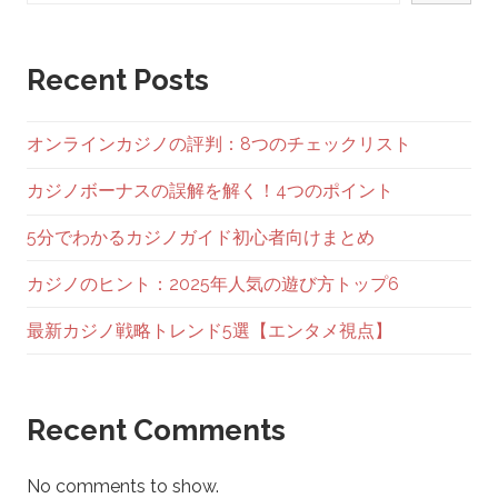
シ
ョ
Recent Posts
ン
オンラインカジノの評判：8つのチェックリスト
カジノボーナスの誤解を解く！4つのポイント
5分でわかるカジノガイド初心者向けまとめ
カジノのヒント：2025年人気の遊び方トップ6
最新カジノ戦略トレンド5選【エンタメ視点】
Recent Comments
No comments to show.