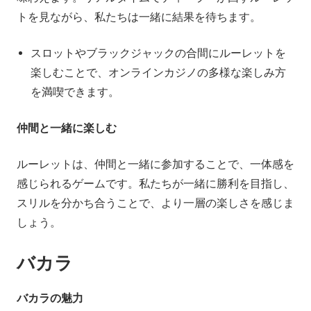
トを見ながら、私たちは一緒に結果を待ちます。
スロットやブラックジャックの合間にルーレットを
楽しむことで、オンラインカジノの多様な楽しみ方
を満喫できます。
仲間と一緒に楽しむ
ルーレットは、仲間と一緒に参加することで、一体感を
感じられるゲームです。私たちが一緒に勝利を目指し、
スリルを分かち合うことで、より一層の楽しさを感じま
しょう。
バカラ
バカラの魅力