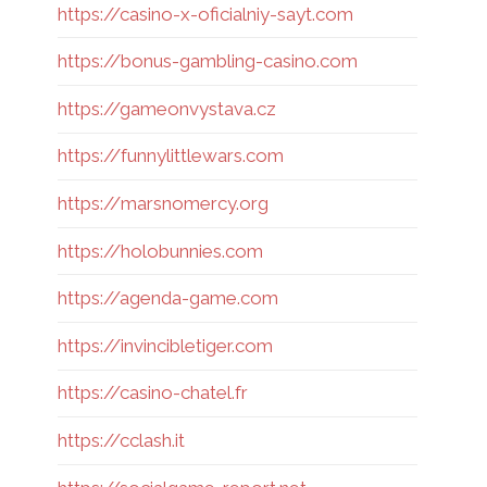
https://casino-x-oficialniy-sayt.com
https://bonus-gambling-casino.com
https://gameonvystava.cz
https://funnylittlewars.com
https://marsnomercy.org
https://holobunnies.com
https://agenda-game.com
https://invincibletiger.com
https://casino-chatel.fr
https://cclash.it