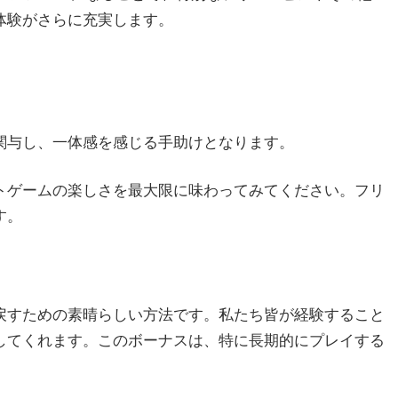
体験がさらに充実します。
関与し、一体感を感じる手助けとなります。
トゲームの楽しさを最大限に味わってみてください。フリ
す。
戻すための素晴らしい方法です。私たち皆が経験すること
してくれます。このボーナスは、特に長期的にプレイする