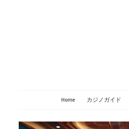
Skip
to
content
I
Home
カジノガイド
t
t