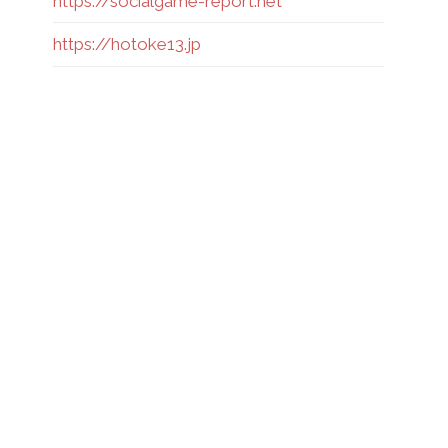
https://socialgame-report.net
https://hotoke13.jp