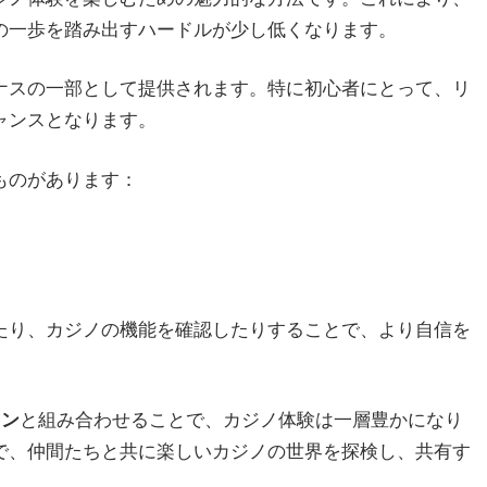
の一歩を踏み出すハードルが少し低くなります。
ナスの一部として提供されます。特に初心者にとって、リ
ャンスとなります。
ものがあります：
たり、カジノの機能を確認したりすることで、より自信を
ョン
と組み合わせることで、カジノ体験は一層豊かになり
で、仲間たちと共に楽しいカジノの世界を探検し、共有す