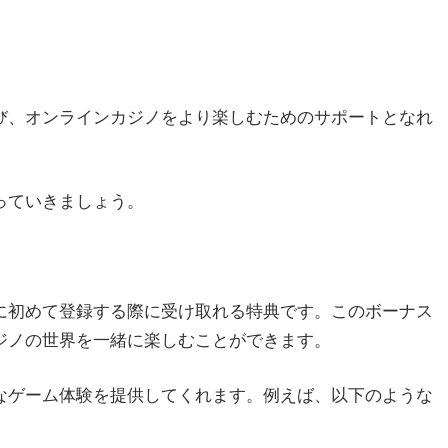
び、オンラインカジノをより楽しむためのサポートとなれ
っていきましょう。
に初めて登録する際に受け取れる特典です。このボーナス
ジノの世界を一緒に楽しむことができます。
なゲーム体験を提供してくれます。例えば、以下のような