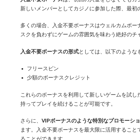
新しいメンバーとしてカジノに参加した際、最初
多くの場合、入金不要ボーナスはウェルカムボー
スクを負わずにゲームの雰囲気を味わう絶好のチ
入金不要ボーナスの形式
としては、以下のような
フリースピン
少額のボーナスクレジット
これらのボーナスを利用して新しいゲームを試し
持ってプレイを続けることが可能です。
さらに、
VIPボーナスのような特別なプロモーシ
ます。入金不要ボーナスを最大限に活用すること
ることができます。