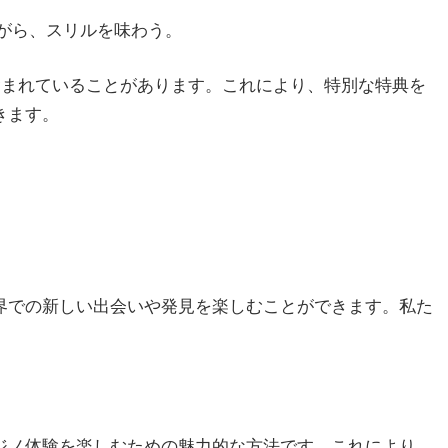
がら、スリルを味わう。
含まれていることがあります。これにより、特別な特典を
きます。
界での新しい出会いや発見を楽しむことができます。私た
ジノ体験を楽しむための魅力的な方法です。これにより、