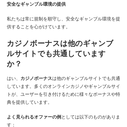
安全なギャンブル環境の提供
私たちは常に規制を順守し、安全なギャンブル環境を提
供することを心がけています。
カジノボーナスは他のギャンブ
ルサイトでも共通しています
か？
はい、
カジノボーナス
は他のギャンブルサイトでも共通
しています。多くのオンラインカジノやギャンブルサイ
トが、ユーザーを引き付けるために様々なボーナスや特
典を提供しています。
よく見られるオファーの例
としては以下のものがありま
す：