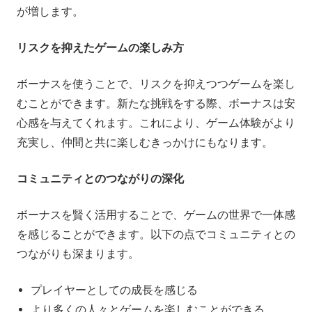
が増します。
リスクを抑えたゲームの楽しみ方
ボーナスを使うことで、リスクを抑えつつゲームを楽し
むことができます。新たな挑戦をする際、ボーナスは安
心感を与えてくれます。これにより、ゲーム体験がより
充実し、仲間と共に楽しむきっかけにもなります。
コミュニティとのつながりの深化
ボーナスを賢く活用することで、ゲームの世界で一体感
を感じることができます。以下の点でコミュニティとの
つながりも深まります。
プレイヤーとしての成長を感じる
より多くの人々とゲームを楽しむことができる