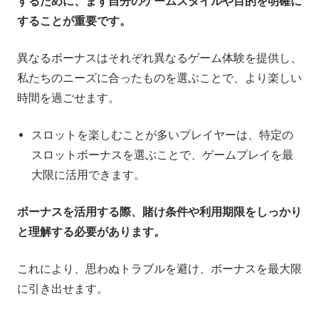
するために、まず自分のゲームスタイルや目的を明確に
することが重要です。
異なるボーナスはそれぞれ異なるゲーム体験を提供し、
私たちのニーズに合ったものを選ぶことで、より楽しい
時間を過ごせます。
スロットを楽しむことが多いプレイヤーは、特定の
スロットボーナスを選ぶことで、ゲームプレイを最
大限に活用できます。
ボーナスを活用する際、賭け条件や利用期限をしっかり
と理解する必要があります。
これにより、思わぬトラブルを避け、ボーナスを最大限
に引き出せます。