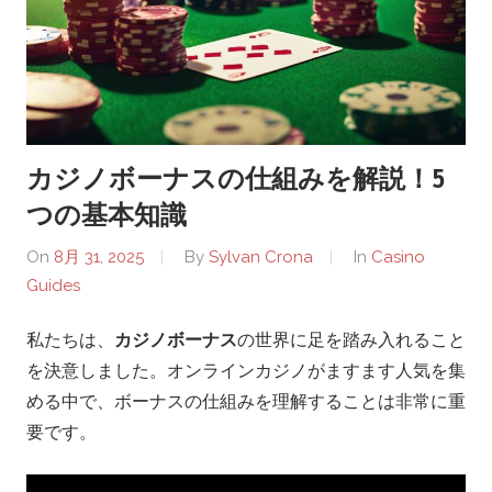
m
i
a
カジノボーナスの仕組みを解説！5
.
つの基本知識
j
On
8月 31, 2025
By
Sylvan Crona
In
Casino
Guides
p
私たちは、
カジノボーナス
の世界に足を踏み入れること
–
を決意しました。オンラインカジノがますます人気を集
カ
める中で、ボーナスの仕組みを理解することは非常に重
要です。
ジ