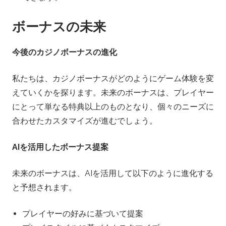
ボーナスの未来
今後のカジノボーナスの進化
私たちは、カジノボーナスがどのようにゲーム体験を変
えていくかを探ります。未来のボーナスは、プレイヤー
にとって単なる特典以上のものとなり、個々のニーズに
合わせたカスタマイズが進むでしょう。
AIを活用したボーナス提案
未来のボーナスは、AIを活用して以下のように進化する
と予想されます。
プレイヤーの好みに基づいて提案