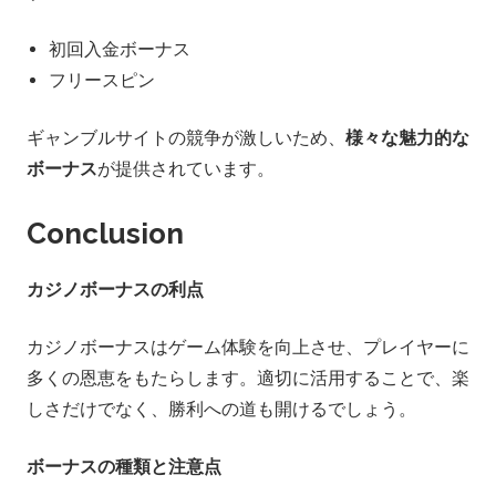
初回入金ボーナス
フリースピン
ギャンブルサイトの競争が激しいため、
様々な魅力的な
ボーナス
が提供されています。
Conclusion
カジノボーナスの利点
カジノボーナスはゲーム体験を向上させ、プレイヤーに
多くの恩恵をもたらします。適切に活用することで、楽
しさだけでなく、勝利への道も開けるでしょう。
ボーナスの種類と注意点