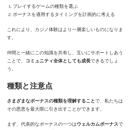
プレイするゲームの種類を選ぶ
ボーナスを適用するタイミングを計画的に考える
これにより、カジノ体験はより一層楽しいものになりま
す。
仲間と一緒にこの知識を共有し、互いにサポートしあう
ことで、
コミュニティ全体としても成長
できるでしょ
う。
種類と注意点
さまざまなボーナスの種類を理解すること
で、私たちは
その恩恵を最大限に引き出すことができます。
まず、代表的なボーナスの一つは
ウェルカムボーナス
で