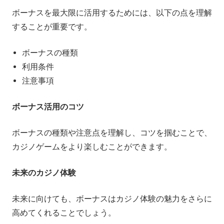
ボーナスを最大限に活用するためには、以下の点を理解
することが重要です。
ボーナスの種類
利用条件
注意事項
ボーナス活用のコツ
ボーナスの種類や注意点を理解し、コツを掴むことで、
カジノゲームをより楽しむことができます。
未来のカジノ体験
未来に向けても、ボーナスはカジノ体験の魅力をさらに
高めてくれることでしょう。