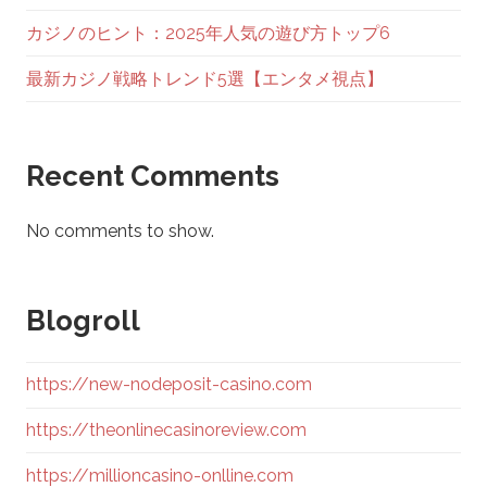
カジノのヒント：2025年人気の遊び方トップ6
最新カジノ戦略トレンド5選【エンタメ視点】
Recent Comments
No comments to show.
Blogroll
https://new-nodeposit-casino.com
https://theonlinecasinoreview.com
https://millioncasino-onlline.com