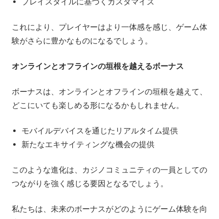
プレイスタイルに基づくカスタマイズ
これにより、プレイヤーはより一体感を感じ、ゲーム体
験がさらに豊かなものになるでしょう。
オンラインとオフラインの垣根を越えるボーナス
ボーナスは、オンラインとオフラインの垣根を越えて、
どこにいても楽しめる形になるかもしれません。
モバイルデバイスを通じたリアルタイム提供
新たなエキサイティングな機会の提供
このような進化は、カジノコミュニティの一員としての
つながりを強く感じる要因となるでしょう。
私たちは、未来のボーナスがどのようにゲーム体験を向