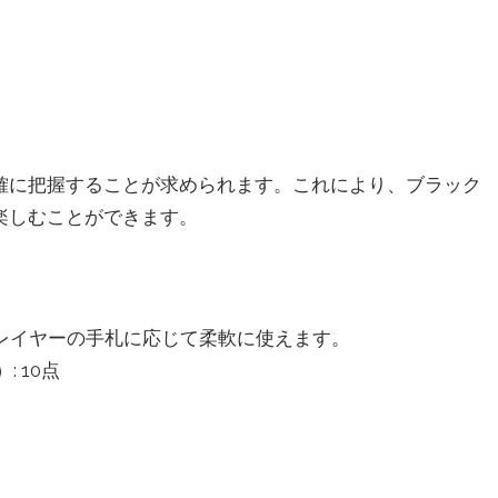
確に把握することが求められます。これにより、ブラック
楽しむことができます。
プレイヤーの手札に応じて柔軟に使えます。
 10点