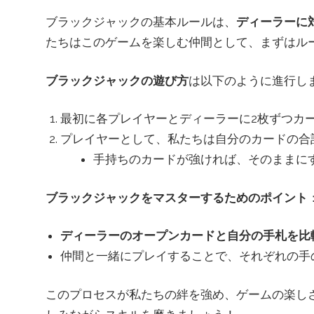
ブラックジャックの基本ルールは、
ディーラーに
たちはこのゲームを楽しむ仲間として、まずはル
ブラックジャックの遊び方
は以下のように進行し
最初に各プレイヤーとディーラーに2枚ずつカ
プレイヤーとして、私たちは自分のカードの合
手持ちのカードが強ければ、そのままに
ブラックジャックをマスターするためのポイント
ディーラーのオープンカードと自分の手札を比
仲間と一緒にプレイすることで、それぞれの手
このプロセスが私たちの絆を強め、ゲームの楽し