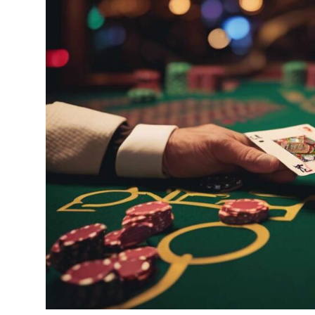
e
m
i
a
.
j