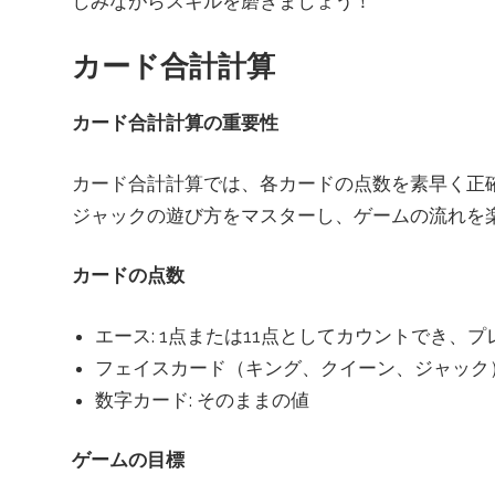
しみながらスキルを磨きましょう！
カード合計計算
カード合計計算の重要性
カード合計計算では、各カードの点数を素早く正
ジャックの遊び方をマスターし、ゲームの流れを
カードの点数
エース: 1点または11点としてカウントでき、
フェイスカード（キング、クイーン、ジャック）:
数字カード: そのままの値
ゲームの目標