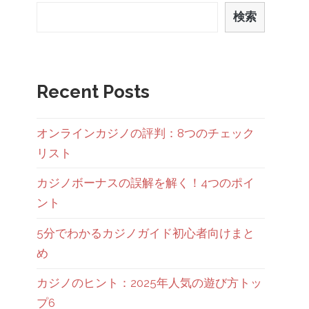
検索
Recent Posts
オンラインカジノの評判：8つのチェック
リスト
カジノボーナスの誤解を解く！4つのポイ
ント
5分でわかるカジノガイド初心者向けまと
め
カジノのヒント：2025年人気の遊び方トッ
プ6